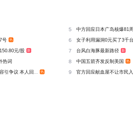
5
中方回应日本广岛核爆81
6
7号
女子利用漏洞0元买了3千
热
7
0.80元/股
台风白海豚最新路径
新
新
8
成海外热词
中国五箭齐发反制美国
热
9
引争议 本人回应
官方回应献血屋不让市民
热