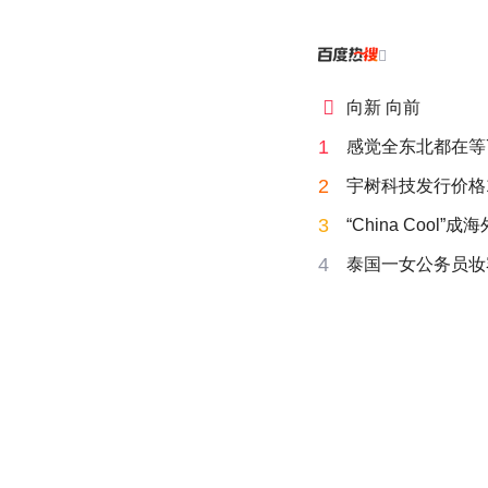


向新 向前
1
感觉全东北都在等
2
宇树科技发行价格15
3
“China Cool”
4
泰国一女公务员妆容