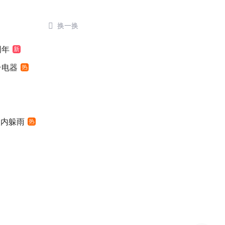

换一换
周年
新
台电器
热
入内躲雨
热