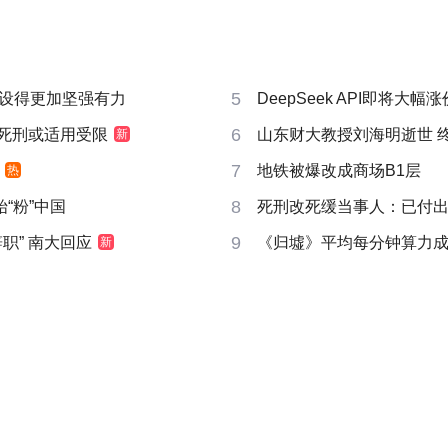
5
设得更加坚强有力
DeepSeek API即将大幅涨
6
 死刑或适用受限
山东财大教授刘海明逝世 终
新
7
地铁被爆改成商场B1层
热
8
“粉”中国
死刑改死缓当事人：已付
9
职” 南大回应
《归墟》平均每分钟算力成本2
新