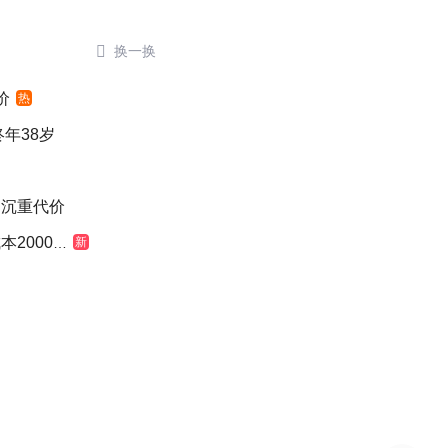

换一换
价
热
年38岁
出沉重代价
000元
新